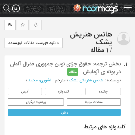
Ski
t
mai
conten
هانس هنریش
یشک
دانلود فهرست مقالات نویسنده
/
1 مقاله
بخش ترجمه: حقوق جزای نوین جمهوری فدرال آلمان
1.
در بوته ی آزمایش
مقاله
نویسنده
:
هانس هنریش یشک
؛
مترجم
:
آشوری، محمد
؛
چکیده
کلیدواژه
آدرس
مقالات مرتبط
پیشنهاد دیگران
دانلود
کلیدواژه های مرتبط