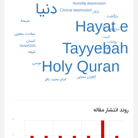
دنیا
Humility depression
Clinical depression
انکار
بازگشت
Hayat e
صیحة
بآ
مداخله
سلامت معنوی
امت
انسان
Tayyebah
روایات
suspicion
قوم
شیعه
طیب
Holy Quran
موسی
کافران محض
امام محمد باقر
روند انتشار مقاله
2
1