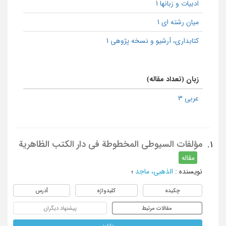
ادبیات و زبانها 1
میان رشته ای 1
كتابداری، آرشیو و نسخه پژوهی 1
زبان (تعداد مقاله)
عربی 3
مؤلفات السیوطی المخطوطة فی دار الکتب الظاهریة
1.
مقاله
نویسنده
:
الذهبی، ماجد
؛
چکیده
کلیدواژه
آدرس
مقالات مرتبط
پیشنهاد دیگران
دانلود