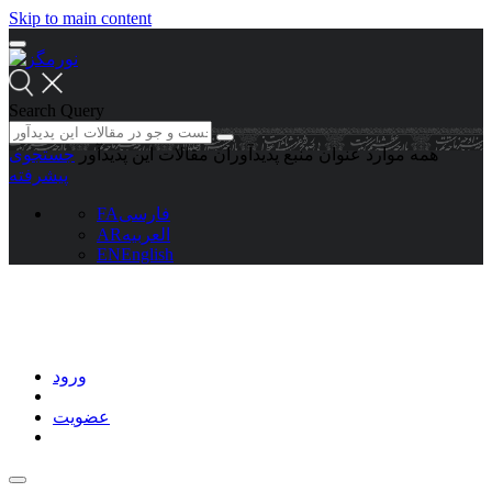
Skip to main content
Search Query
همه موارد
عنوان منبع
پدیدآوران
مقالات این پدیدآور
جستجوی
پیشرفته
فارسی
FA
العربیه
AR
EN
English
ورود
عضویت