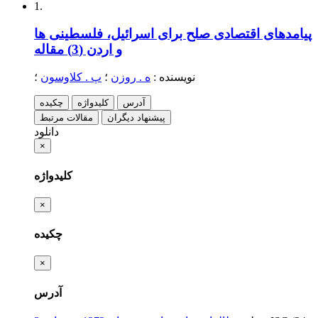
1.
پیامدهای اقتصادی صلح برای اسرائیل، فلسطینی ها
و اردن (3)
مقاله
نویسنده
:
ه . روزن
؛
پ . کلاوسون
؛
آدرس
کلیدواژه
چکیده
پیشنهاد دیگران
مقالات مرتبط
دانلود
×
کلیدواژه
×
چکیده
×
آدرس