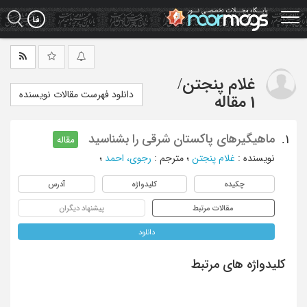
Ski
t
mai
conten
غلام پنجتن
/
دانلود فهرست مقالات نویسنده
1 مقاله
ماهیگیرهای پاکستان شرقی را بشناسید
1.
مقاله
نویسنده
:
غلام پنجتن
؛
مترجم
:
رجوی، احمد
؛
چکیده
کلیدواژه
آدرس
مقالات مرتبط
پیشنهاد دیگران
دانلود
کلیدواژه های مرتبط