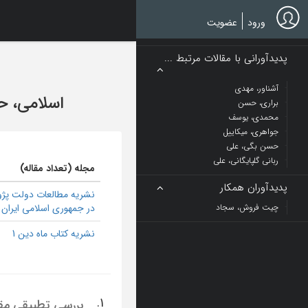
Ski
t
ورود
عضویت
mai
conten
پدیدآورانی با مقالات مرتبط ...
آشناور، مهدی
اسلامی، ح
براری، حسن
محمدی، یوسف
جواهری، میکاییل
حسن بگی، علی
ربانی گلپایگانی، علی
مجله (تعداد مقاله)
پدیدآوران همکار
نشریه مطالعات دولت پژ
چیت فروش، سجاد
در جمهوری اسلامی ایران 1
نشریه کتاب ماه دین 1
1.
بررسی تطبیقی مقول