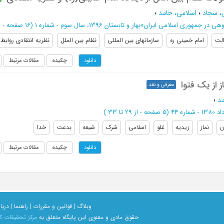
 سجاد
؛
اسلامی، حامد
؛
وهی در جمهوری اسلامی ایران
»
بهار و تابستان 1396، سال سوم - شماره 1
(‎16 صفحه -
از 17
لت
امام خمینی ره
سازمانهای بین المللی
نظام بین الملل
نظریه انتقادی روابط 
چکیده
مقالات مرتبط
دانلود
ز از یک فتوا
معرفی و نقد
مد
؛
 - شماره 44
(‎5 صفحه -
از 29 تا 33
)
ن
نماز
زیدیه
غلو
اسلامی
شرک
شیعه
بدعت
خدا
چکیده
مقالات مرتبط
دانلود
وبلاگ |
قوانین و مقررات |
راهنما |
دربار
حقوق مادی و معنوی اين پايگاه متعلق به
مرکز تحقیقات ک