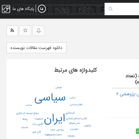
پایگاه های ما
دانلود فهرست مقالات نویسنده
کلیدواژه های مرتبط
 (تعداد
ه)
مقیاس
سیاسی
-پژوهشی 2
ترکیب
نظام سیاسی
ساخت
ایران
گردشگری
موانع توسعه گردشگری
تفکر و استدلال فضایی
رواﺑﻂ
Tourism
علم جغرافیا
الگوی مرکز
مفاهیم
فاصله
اطلاعات
پیرامون
core
ه
کلان شهر
Political System
جغرافیا