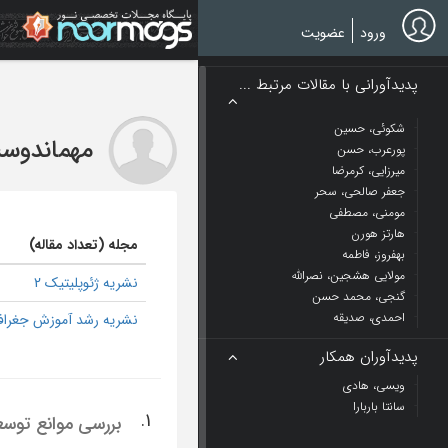
Ski
t
ورود
عضویت
mai
conten
پدیدآورانی با مقالات مرتبط ...
شکوئی، حسین
مهماندوس
پورعرب، حسن
میرزایی، کرمرضا
جعفر صالحی، سحر
مومنی، مصطفی
هارتز هورن
مجله (تعداد مقاله)
بهفروز، فاطمه
مولایی هشجین، نصرالله
نشریه ژئوپلیتیک 2
گنجی، محمد حسن
احمدی، صدیقه
نشریه رشد آموزش جغرافیا
پدیدآوران همکار
ویسی، هادی
سانتا باربارا
1.
بررسی موانع توسع