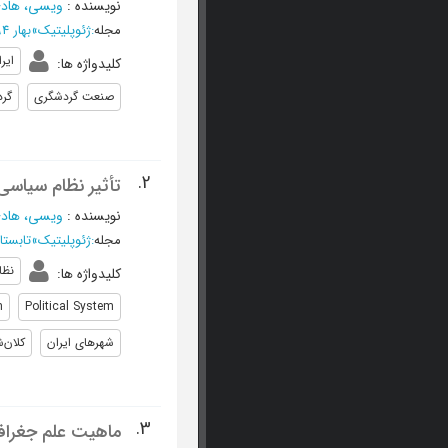
نویسنده
:
ویسی، هاد
مجله
:
ژئوپلیتیک
»
بهار 1394 - شماره 37
اﻳﺮ
کلیدواژه ها
:
صنعت گردشگری
گرد
2.
تأثیر نظام سیاس
نویسنده
:
ویسی، هاد
مجله
:
ژئوپلیتیک
»
تابستان 1392 - شم
نظا
کلیدواژه ها
:
m
Political System
شهرهای ایران
کلان‌
3.
ماهیت علم جغرافی