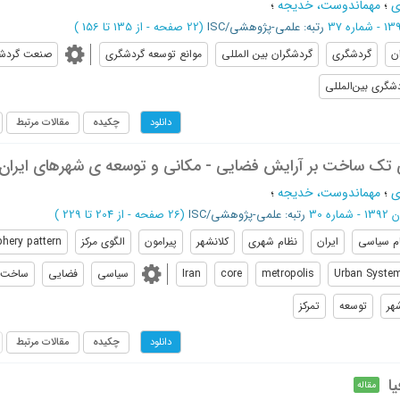
ی
؛
مهماندوست، خدیجه
؛
رتبه: علمی-پژوهشی/ISC
(‎22 صفحه -
از 135 تا 156
)
ان
گردشگري
گردشگران بين المللي
موانع توسعه گردشگري
صنعت گردشگ
شگری بین‌المللی
چکیده
مقالات مرتبط
دانلود
ی تک ساخت بر آرایش فضایی - مکانی و توسعه ی شهرهای ایران
ی
؛
مهماندوست، خدیجه
؛
اره 30
رتبه: علمی-پژوهشی/ISC
(‎26 صفحه -
از 204 تا 229
)
م سیاسی
ایران
نظام شهری
کلانشهر
پیرامون
الگوی مرکز
phery pattern
Urban Syste
metropolis
core
Iran
سیاسی
فضایی
ساخت
شهر
توسعه
تمرکز
چکیده
مقالات مرتبط
دانلود
ا
مقاله