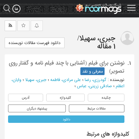
Ski
t
mai
conten
جبری، سهیلا
/
دانلود فهرست مقالات نویسنده
1 مقاله
نوشتن برای فیلم (آشنایی با چند فیلم نامه و گفتار روی
1.
تصویر)
معرفی و نقد
نویسنده
:
گودرزی، رضا
؛
علی مرادی، فاطمه
؛
جبری، سهیلا
؛
وایان،
اعظم
؛
صادقی زرینی، عباس
؛
چکیده
کلیدواژه
آدرس
مقالات مرتبط
پیشنهاد دیگران
دانلود
کلیدواژه های مرتبط