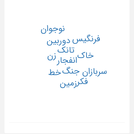
نوجوان
فرنگیس
دوربین
تانک
زن
خاک
انفجار
جنگ
سربازان
خط
فکر
زمین