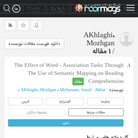
Ski
t
mai
conten
AKhlaghi،
Mozhgan
دانلود فهرست مقالات نویسنده
/
1 مقاله
The Effect of Word - Association Tasks Through
1.
The Use of Semantic Mapping on Reading
Comprehension
مقاله
نویسنده
:
Mirhassani، Seyed . Akbar
؛
AKhlaghi، Mozhgan
؛
چکیده
کلیدواژه
آدرس
مقالات مرتبط
پیشنهاد دیگران
دانلود
کلیدواژه های مرتبط