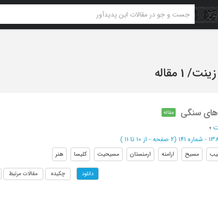
 زینت
/
1 مقاله
های سنگی
مقاله
ت
؛
(‎2 صفحه -
از 10 تا 11
)
یب
مسیح
ارامنه
ارمنستان
مسیحیت
کلیسا
هنر
چکیده
مقالات مرتبط
دانلود