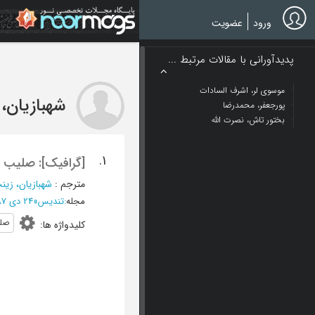
Ski
t
ورود
عضویت
mai
conten
پدیدآورانی با مقالات مرتبط ...
موسوی لر، اشرف السادات
شهبازیان،
پورجعفر، محمدرضا
بختور تاش، نصرت الله
1.
[گرافیک]: صلیب 
مترجم
:
شهبازیان، زین
مجله
:
تندیس
»
24 دی 1387 - شماره 141
صل
کلیدواژه ها
: