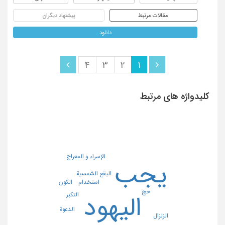
مقالات مرتبط
پیشنهاد دیگران
دانلود
4
3
2
1
کلیدواژه های مرتبط
الإسراء و المعراج
یجب
البقع الشمسیة
الکون
استخدام
حج
التکبر
الیهود
الدعوة
الزلزال