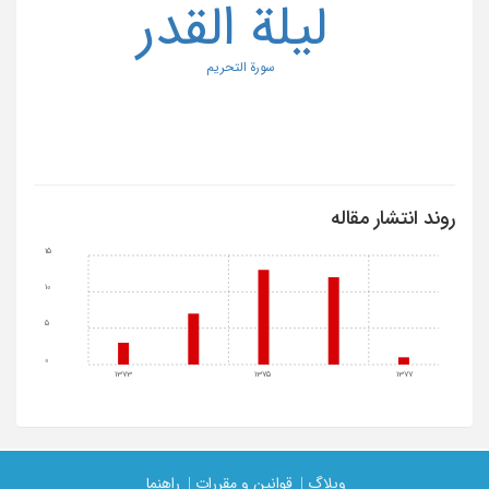
لیلة القدر
سورة التحریم
روند انتشار مقاله
15
10
5
0
1373
1375
1377
وبلاگ |
قوانین و مقررات |
راهنما