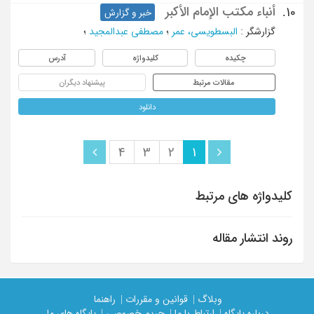
أنباء مکتب الإمام الأکبر
10.
خبر و گزارش
گزارشگر
:
البسطویسی، عمر
؛
مصطفی عبدالمجید
؛
چکیده
کلیدواژه
آدرس
مقالات مرتبط
پیشنهاد دیگران
دانلود
4
3
2
1
کلیدواژه های مرتبط
روند انتشار مقاله
وبلاگ |
قوانین و مقررات |
راهنما
درباره پایگاه |
ارتباط با ما |
حریم خصوصی |
پایگاه های ما