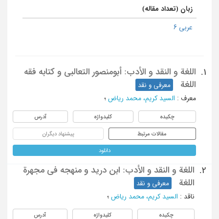
زبان (تعداد مقاله)
عربی 6
اللغة و النقد و الأدب: أبومنصور التعالبی و کتابه فقه
1.
اللغة
معرفی و نقد
معرف
:
السید کریم، محمد ریاض
؛
چکیده
کلیدواژه
آدرس
مقالات مرتبط
پیشنهاد دیگران
دانلود
اللغة و النقد و الأدب: ابن درید و منهجه فی مجهرة
2.
اللغة
معرفی و نقد
ناقد
:
السید کریم، محمد ریاض
؛
چکیده
کلیدواژه
آدرس