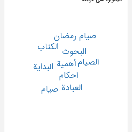
صیام رمضان
الکتاب
البحوث
الصیام
أهمیة
البدایة
احکام
العبادة
صیام