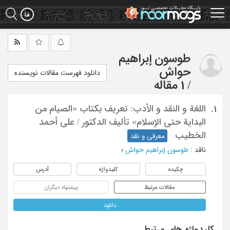
Ski
t
mai
conten
طوسون إبراهیم
حواش
دانلود فهرست مقالات نویسنده
/
1 مقاله
اللغة و النقد و الأدب: تعریف بکتاب «الصیام من
1.
البدایة حتی الإسلام» تألیف الدکتور / علی أحمد
الخطیب
معرفی و نقد
ناقد
:
طوسون إبراهیم حواش
؛
چکیده
کلیدواژه
آدرس
مقالات مرتبط
پیشنهاد دیگران
دانلود
کلیدواژه های مرتبط