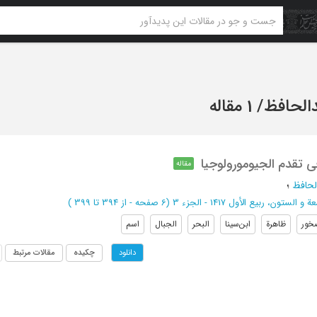
الحافظ
/
1 مقاله
 تقدم الجیومورولوجیا
مقاله
لحافظ
؛
 الستون، ربیع الأول 1417 - الجزء 3
(‎6 صفحه -
از 394 تا 399
)
خور
ظاهرة
ابن‌سینا
البحر
الجبال
اسم
چکیده
مقالات مرتبط
دانلود