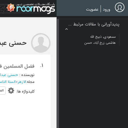
Ski
t
ورود
عضویت
mai
conten
پدیدآورانی با مقالات مرتبط ...
مسعودی، ذبیح الله
حسنی عبد
هاشمی زرج آباد، حسن
1.
فضل المسلمین فی
نویسنده
:
حسنی عبدا
مجله
:
الازهر
»
السنة التاسعة و
الص
کلیدواژه ها
: