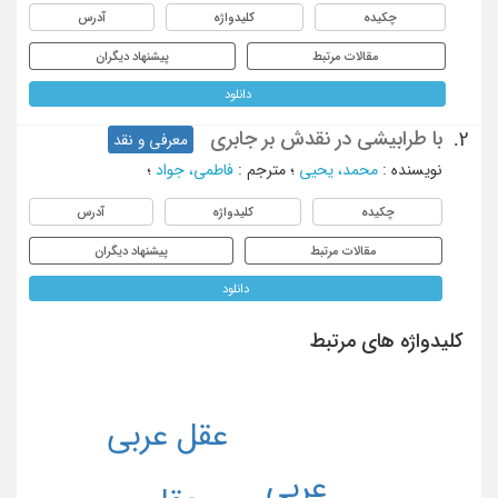
چکیده
کلیدواژه
آدرس
مقالات مرتبط
پیشنهاد دیگران
دانلود
با طرابیشی در نقدش بر جابری
2.
معرفی و نقد
نویسنده
:
محمد، یحیی
؛
مترجم
:
فاطمی، جواد
؛
چکیده
کلیدواژه
آدرس
مقالات مرتبط
پیشنهاد دیگران
دانلود
کلیدواژه های مرتبط
عقل عربی
عربی