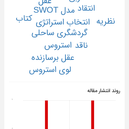
عقل
انتقاد
مدل SWOT
کتاب
نظریه
انتخاب استراتژی
گردشگری ساحلی
استروس
ناقد
عقل برسازنده
لوی استروس
روند انتشار مقاله
1
0