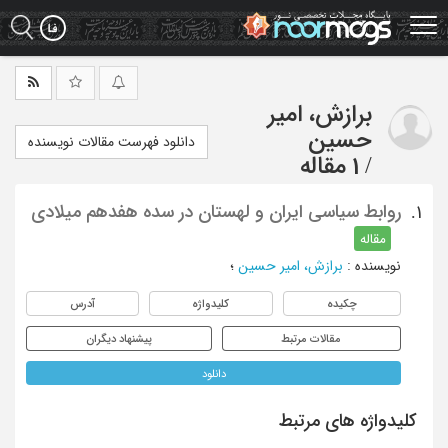
Ski
t
mai
conten
برازش، امیر
حسین
دانلود فهرست مقالات نویسنده
/
1 مقاله
روابط سیاسی ایران و لهستان در سده هفدهم میلادی
1.
مقاله
نویسنده
:
برازش، امیر حسین
؛
چکیده
کلیدواژه
آدرس
مقالات مرتبط
پیشنهاد دیگران
دانلود
کلیدواژه های مرتبط