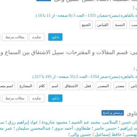
؛
ة بالقاهرة (مصر)
»
شعبان 1355 - العدد 3
(‎8 صفحه -
از 11 تا 18
)
سب
النسبة
القیاس
الجمع
چکیده
مقالات مرتبط
دانلود
ی: قسم المقالات و المقترحات: سبیل الاشتقاق بین السماع و
؛
ة بالقاهرة (مصر)
»
صفر 1354 - العدد 2
(‎35 صفحه -
از 193 تا 227
)
یاس
مصدر
المصدر
فعل
الاشتقاق
اسم
کلام
المضارع
اسم مصد
چکیده
مقالات مرتبط
دانلود
تاوی
پرسش و پاسخ
ان حسن
؛
السلامی، محمد عبد الحمید
؛
محمود شارودة
؛
عواد إبراهیم رزق
؛
سلی
 إبراهیم
؛
حسین جاسر
؛
طنطاوی، أحمد بدوی
؛
عبدالمحسن سلیمان
؛
عمر مح
بهنسی
؛
حافظ إسماعیل
؛
حسین والی
؛