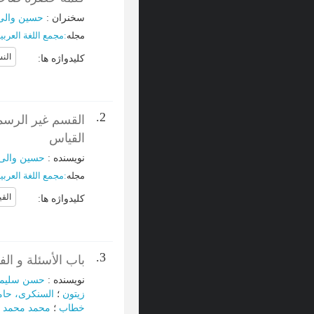
سخنران
:
حسین والی
مجله
:
مجمع اللغة العربی
الن
کلیدواژه ها
:
2.
القسم غیر الرسم
القیاس
نویسنده
:
حسین والی
مجله
:
مجمع اللغة العربی
الق
کلیدواژه ها
:
3.
باب الأسئلة و الف
نویسنده
:
حسن سلیم
زیتون
؛
السنکری، حامد
خطاب
؛
محمد محمد 