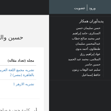
Ski
t
ورود
عضویت
mai
conten
پدیدآوران همکار
حسن سلیمان حسن
السنکری، حامد إبراهیم
حسین وال
عمر محمد صالح خطاب
عبدالمحسن سلیمان
طنطاوی، أحمد بدوی
عواد إبراهیم رزق
السلامی، محمد عبد الحمید
مجله (تعداد مقاله)
حسین جاسر
سلیم عبد الوهاب زیتون
نشریه مجمع اللغة العربی
حافظ إسماعیل
بالقاهرة (مصر) 2
نشریه الازهر 1
1.
کلمة حضرة صاحب 