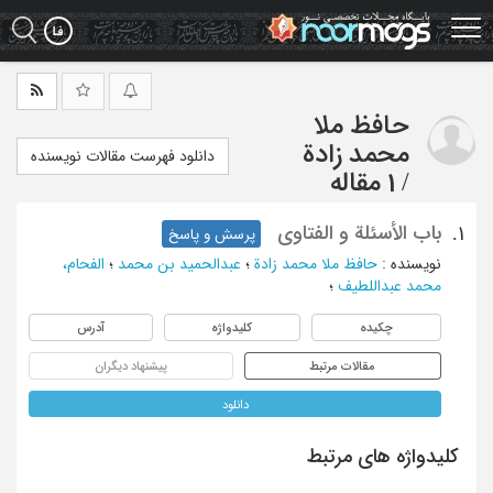
Ski
t
mai
conten
حافظ ملا
محمد زادة
دانلود فهرست مقالات نویسنده
/
1 مقاله
باب الأسئلة و الفتاوی
1.
پرسش و پاسخ
نویسنده
:
حافظ ملا محمد زادة
؛
عبدالحمید بن محمد
؛
الفحام،
محمد عبداللطیف
؛
چکیده
کلیدواژه
آدرس
مقالات مرتبط
پیشنهاد دیگران
دانلود
کلیدواژه های مرتبط