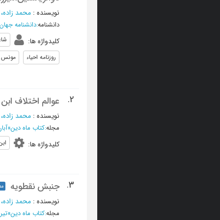
نویسنده
:
محمد زاده، م
دانشنامه
:
دانشنامه جهان 
شاع
کلیدواژه ها
:
روزنامه احیاء
مونس ا
2.
عوالم اختلاف ابن 
نویسنده
:
محمد زاده، م
مجله
:
کتاب ماه دین
»
آبان و آذ
ابن
کلیدواژه ها
:
3.
جنبش نقطویه
مع
نویسنده
:
محمد زاده، م
مجله
:
کتاب ماه دین
»
تير و مر