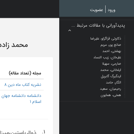
Ski
t
ورود
عضویت
mai
conten
پدیدآورانی با مقالات مرتبط ...
ذکاوتی قراگزلو، علیرضا
محمد زاده،
صانع پور، مریم
بهشتی، احمد
علیخان، زیب النساء
صارمی، سهیلا
ایلخانی، محمد
مجله (تعداد مقاله)
اینگبرگ گابریل
الگار، حامد
نشریه کتاب ماه دین 8
رحیمیان، سعید
همتی، همایون
دانشنامه دانشنامه جهان
اسلام 1
1.
ذوالریاستین،میرز