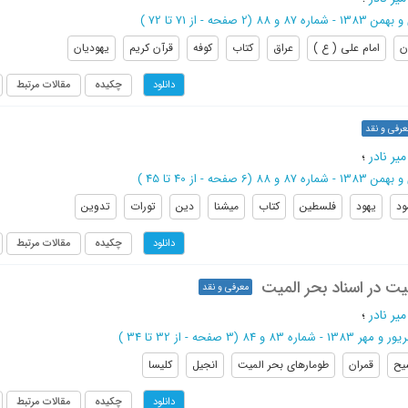
ن 1383 - شماره 87 و 88
(‎2 صفحه -
از 71 تا 72
)
ن
امام علی ( ع )
عراق
کتاب
کوفه
قرآن کریم
یهودیان
چکیده
مقالات مرتبط
دانلود
عرفی و نقد
یر نادر
؛
ن 1383 - شماره 87 و 88
(‎6 صفحه -
از 40 تا 45
)
ود
یهود
فلسطین
کتاب
میشنا
دین
تورات
تدوین
چکیده
مقالات مرتبط
دانلود
 در اسناد بحر المیت
معرفی و نقد
یر نادر
؛
و مهر 1383 - شماره 83 و 84
(‎3 صفحه -
از 32 تا 34
)
یح
قمران
طومارهای بحر المیت
انجیل
کلیسا
چکیده
مقالات مرتبط
دانلود