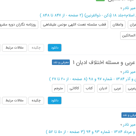
یر نادر
؛
اسلام
»
جلد 18 (دکن - ذوالقرنین)
(‎2 صفحه -
از 847 تا 848
)
ران
واعظان
قطب سلسله نعمت اللهی مونس علیشاهی
روزنامه نگاران دوره مشروط
لسالکین
چکیده
مقالات مرتبط
دانلود
عربی و مسئله اختلاف ادیان 1
معرفی و نقد
یر نادر
؛
ر 1384 - شماره 97 و 98
(‎8 صفحه -
از 20 تا 27
)
‌عربی
عربی
ادیان
کتاب
کاکائی
مترجم
چکیده
مقالات مرتبط
دانلود
رفی و نقد
یر نادر
؛
داد 1384 - شماره 93 و 94
(‎3 صفحه -
از 50 تا 52
)