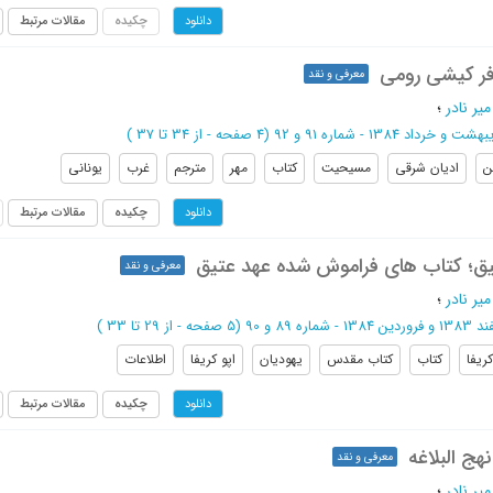
چکیده
مقالات مرتبط
دانلود
فر کیشی رومی
معرفی و نقد
یر نادر
؛
شت و خرداد 1384 - شماره 91 و 92
(‎4 صفحه -
از 34 تا 37
)
ن
ادیان شرقی
مسیحیت
کتاب
مهر
مترجم
غرب
یونانی
چکیده
مقالات مرتبط
دانلود
تیق؛ کتاب های فراموش شده عهد عتیق
معرفی و نقد
یر نادر
؛
ن 1384 - شماره 89 و 90
(‎5 صفحه -
از 29 تا 33
)
کریفا
کتاب
کتاب مقدس
یهودیان
اپو کریفا
اطلاعات
چکیده
مقالات مرتبط
دانلود
هج البلاغه
معرفی و نقد
یر نادر
؛