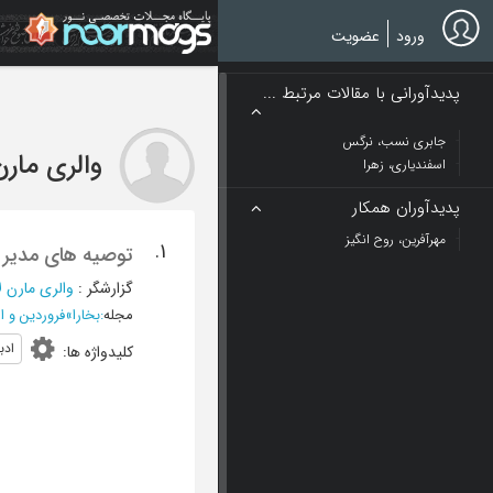
Ski
t
ورود
عضویت
mai
conten
پدیدآورانی با مقالات مرتبط ...
جابری نسب، نرگس
والری مارن
اسفندیاری، زهرا
پدیدآوران همکار
مهرآفرین، روح انگیز
1.
توصیه های مدیر ان
گزارشگر
:
والری مارن 
مجله
:
بخارا
»
فروردین و اردیبهشت
ادب
کلیدواژه ها
: