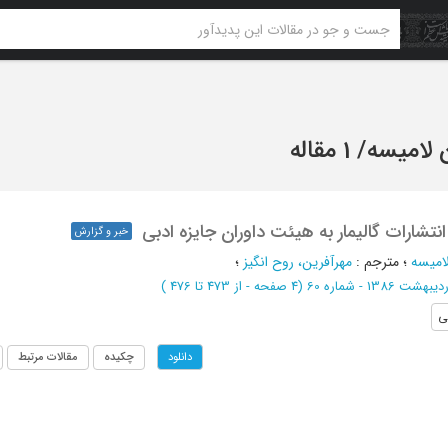
 لامیسه
/
1 مقاله
تشارات گالیمار به هیئت داوران جایزه ادبی
خبر و گزارش
لامیسه
؛
مترجم
:
مهرآفرین، روح انگیز
؛
 1386 - شماره 60
(‎4 صفحه -
از 473 تا 476
)
ی
چکیده
مقالات مرتبط
دانلود