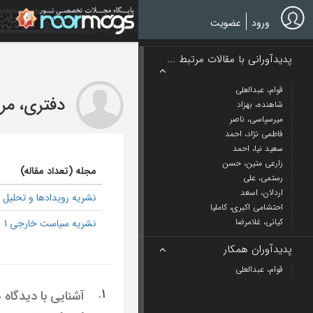
Ski
t
ورود
عضویت
mai
conten
پدیدآورانی با مقالات مرتبط ...
قوام، عبدالعلی
دفتری، مر
شاهنده، بهزاد
میرسپاسی، ناصر
فاطمی نژاد، احمد
سعید نیا، احمد
زارعی متین، حسن
مجله (تعداد مقاله)
رستمی، علی
اردلان، اسعد
نشریه رویدادها و تحلیل ها
احتشامی اکبری، کاملیا
کیانی، غلامرضا
نشریه سیاست خارجی 1
پدیدآوران همکار
قوام، عبدالعلی
1.
آشنایی با دیدگاه 