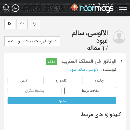
Ski
t
mai
conten
الآلوسی، سالم
عبود
دانلود فهرست مقالات نویسنده
/
1 مقاله
الوثائق فی المملکة المغربیة
1.
مقاله
نویسنده
:
الآلوسی، سالم عبود
؛
چکیده
کلیدواژه
آدرس
مقالات مرتبط
پیشنهاد دیگران
دانلود
کلیدواژه های مرتبط