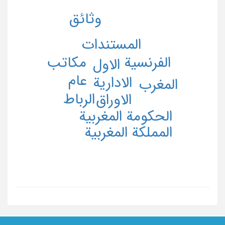
وثائق
المستندات
الفرنسیة
مکاتب
الاول
عام
الاداریة
المغرب
الرباط
الاوراق
الحکومة المغربیة
المملکة المغربیة