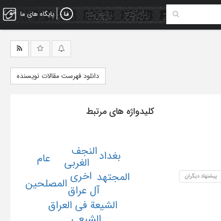
پایگاه های ما
دانلود فهرست مقالات نویسنده
کلیدواژه های مرتبط
النجف
بغداد
عام
الغربی
اخری
المجتهد
پیشنهاد دیگران
المصلحین
آل عراق
الشیعة فی العراق
الشیعی