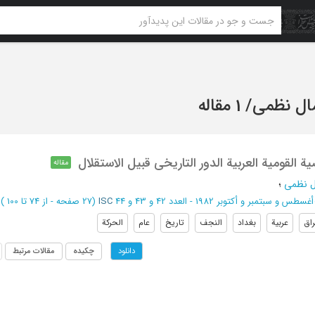
ل نظمی
/
1 مقاله
ة القومیة العربیة الدور التاریخی قبیل الاستقلال
مقاله
 نظمی
؛
أغسطس و سبتمبر و أکتوبر 1982 - العدد 42 و 43 و 44
ISC
(‎27 صفحه -
از 74 تا 100
)
راق
عربیة
بغداد
النجف
تاریخ
عام
الحرکة
چکیده
مقالات مرتبط
دانلود