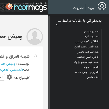
Ski
t
ورود
عضویت
mai
conten
پدیدآورانی با مقالات مرتبط ...
سامی مهدی
ومیض جما
صابری، شیدا
الطائي، ذنون یونس
عبدالأمیر محمد أمین
عبدالصاحب یاسین
1.
شیعة العراق و قضی
فاضل خلیل إبراهیم
عماد عبدالسلام رؤوف
نویسنده
:
ومیض جمال
الجمیل، سیار
مجله
:
المستقبل العربی
»
الدوری، عوض محمد
الع
فائز، قاسم
کلیدواژه ها
: