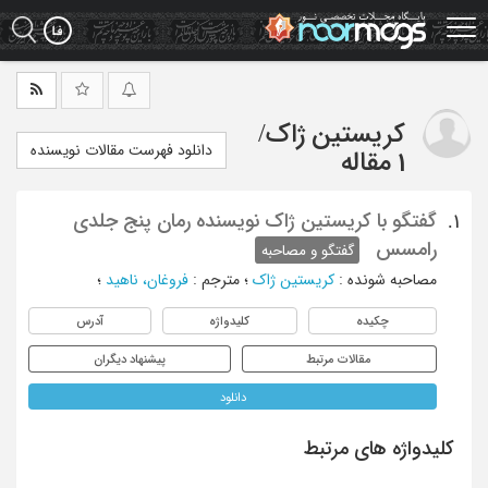
Ski
t
mai
conten
کریستین ژاک
/
دانلود فهرست مقالات نویسنده
1 مقاله
گفتگو با کریستین ژاک نویسنده رمان پنج جلدی
1.
رامسس
گفتگو و مصاحبه
مصاحبه شونده
:
کریستین ژاک
؛
مترجم
:
فروغان، ناهید
؛
چکیده
کلیدواژه
آدرس
مقالات مرتبط
پیشنهاد دیگران
دانلود
کلیدواژه های مرتبط