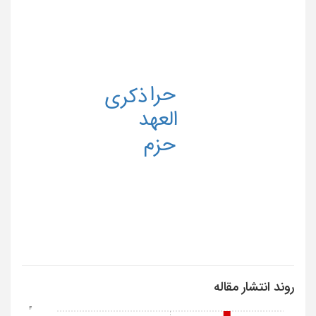
حرا
ذکرى
العهد
حزم
روند انتشار مقاله
4