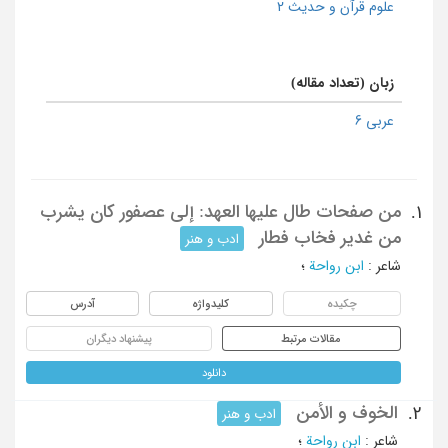
علوم قرآن و حدیث 2
زبان (تعداد مقاله)
عربی 6
من صفحات طال علیها العهد: إلی عصفور کان یشرب
1.
من غدیر فخاب فطار
ادب و هنر
شاعر
:
ابن رواحة
؛
چکیده
کلیدواژه
آدرس
مقالات مرتبط
پیشنهاد دیگران
دانلود
الخوف و الأمن
2.
ادب و هنر
شاعر
:
ابن رواحة
؛