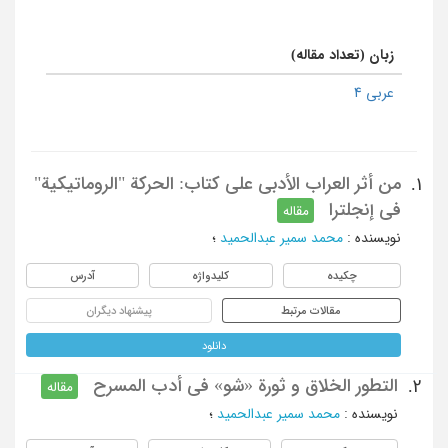
زبان (تعداد مقاله)
عربی 4
من أثر العراب الأدبی علی کتاب: الحرکة "الروماتیکیة"
1.
فی إنجلترا
مقاله
نویسنده
:
محمد سمیر عبدالحمید
؛
چکیده
کلیدواژه
آدرس
مقالات مرتبط
پیشنهاد دیگران
دانلود
التطور الخلاق و ثورة «شو» فی أدب المسرح
2.
مقاله
نویسنده
:
محمد سمیر عبدالحمید
؛