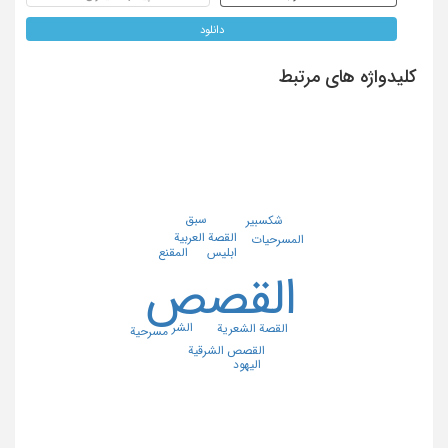
دانلود
کلیدواژه های مرتبط
سبق
شکسبیر
القصة العربیة
المسرحیات
المقنع
ابلیس
القصص
الشر
القصة الشعریة
مسرحیة
القصص الشرقیة
الیهود