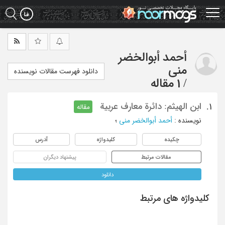
Ski
t
mai
conten
أحمد أبوالخضر
منی
دانلود فهرست مقالات نویسنده
/
1 مقاله
ابن الهیثم: دائرة معارف عربیة
1.
مقاله
نویسنده
:
أحمد أبوالخضر منی
؛
چکیده
کلیدواژه
آدرس
مقالات مرتبط
پیشنهاد دیگران
دانلود
کلیدواژه های مرتبط