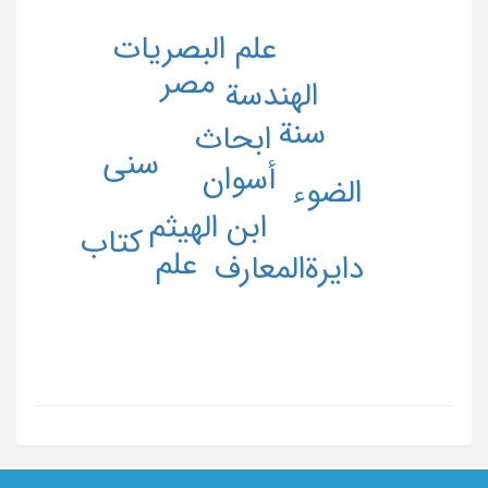
علم البصریات
مصر
الهندسة
سنة
ابحاث
سنی
أسوان
الضوء
ابن الهیثم
کتاب
علم
دایرةالمعارف