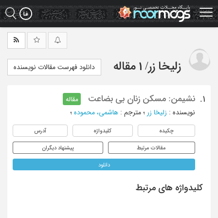
Ski
t
mai
conten
زلیخا زر
/
1 مقاله
دانلود فهرست مقالات نویسنده
نشیمن: مسکن زنان بی بضاعت
1.
مقاله
نویسنده
:
زلیخا زر
؛
مترجم
:
هاشمی، محموده
؛
چکیده
کلیدواژه
آدرس
مقالات مرتبط
پیشنهاد دیگران
دانلود
کلیدواژه های مرتبط