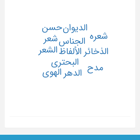
حسن
الدیوان
شعره
شعر
الجناس
الشعر
الألفاظ
الذخائر
البحتری
مدح
الهوی
الدهر