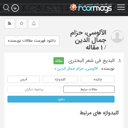
Ski
t
mai
conten
الآلوسی، حزام
جمال الدین
دانلود فهرست مقالات نویسنده
/
1 مقاله
البدیع فی شعر البحتری
1.
مقاله
نویسنده
:
الآلوسی، حزام جمال الدین
؛
چکیده
کلیدواژه
آدرس
مقالات مرتبط
پیشنهاد دیگران
دانلود
کلیدواژه های مرتبط