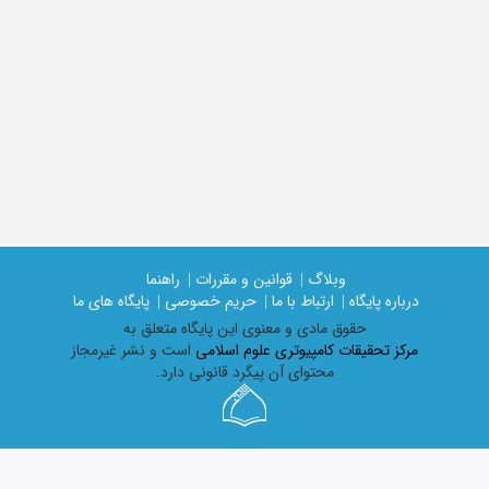
وبلاگ |
قوانین و مقررات |
راهنما
درباره پایگاه |
ارتباط با ما |
حریم خصوصی |
پایگاه های ما
حقوق مادی و معنوی اين پايگاه متعلق به
مرکز تحقیقات کامپیوتری علوم اسلامی
است و نشر غیرمجاز
محتوای آن پیگرد قانونی دارد.