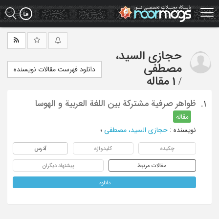
Ski
t
mai
conten
حجازی السید،
مصطفی
دانلود فهرست مقالات نویسنده
/
1 مقاله
ظواهر صرفیة مشترکة بین اللغة العربیة و الهوسا
1.
مقاله
نویسنده
:
حجازی السید، مصطفی
؛
چکیده
کلیدواژه
آدرس
مقالات مرتبط
پیشنهاد دیگران
دانلود