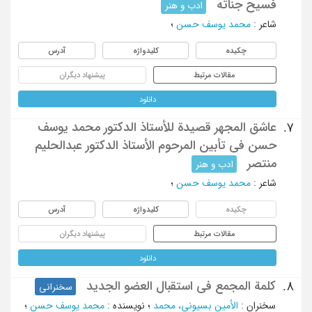
فسیح جناته
ادب و هنر
شاعر
:
محمد یوسف حسن
؛
چکیده
کلیدواژه
آدرس
مقالات مرتبط
پیشنهاد دیگران
دانلود
عاشق المجهر قصیدة للأستاذ الدکتور محمد یوسف
7.
حسن فی تأبین المرحوم الأستاذ الدکتور عبدالحلیم
منتصر
ادب و هنر
شاعر
:
محمد یوسف حسن
؛
چکیده
کلیدواژه
آدرس
مقالات مرتبط
پیشنهاد دیگران
دانلود
کلمة المجمع فی استقبال العضو الجدید
8.
سخنرانی
سخنران
:
الأمین بسیونی، محمد
؛
نویسنده
:
محمد یوسف حسن
؛