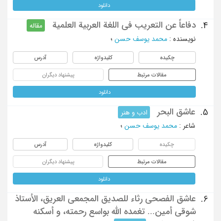
دانلود
دفاعاً عن التعریب فی اللغة العربیة العلمیة
4.
مقاله
نویسنده
:
محمد یوسف حسن
؛
چکیده
کلیدواژه
آدرس
مقالات مرتبط
پیشنهاد دیگران
دانلود
عاشق البحر
5.
ادب و هنر
شاعر
:
محمد یوسف حسن
؛
چکیده
کلیدواژه
آدرس
مقالات مرتبط
پیشنهاد دیگران
دانلود
عاشق الفصحی رثاء للصدیق المجمعی العریق، الأستاذ
6.
شوقی أمین... تغمده الله بواسع رحمته، و أسکنه