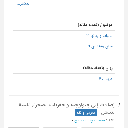
موضوع (تعداد مقاله)
ادبیات و زبانها 21
میان رشته ای 9
زبان (تعداد مقاله)
عربی 30
إضافات إلی چیولوچیة و حفریات الصحراء اللیبیة
1.
لتستل
معرفی و نقد
ناقد
:
محمد یوسف حسن
؛