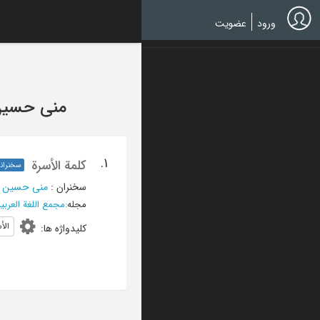
Ski
t
ورود
عضویت
mai
conten
منی حسی
1.
کلمة الأسرة
سخنران
سخنران
:
منی حسین 
مجله
:
مجمع اللغة العربی
الأ
کلیدواژه ها
: