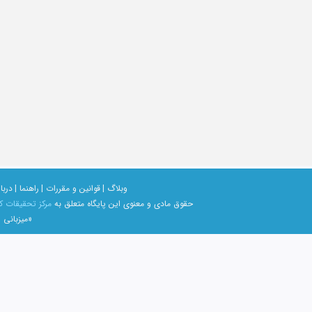
وبلاگ |
قوانین و مقررات |
راهنما |
دربار
حقوق مادی و معنوی اين پايگاه متعلق به
مرکز تحقیقات ک
«میزبانی