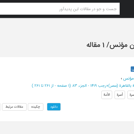
ن مؤنس
/
1 مقاله
ی
مؤنس
؛
ة بالقاهرة (مصر)
»
رجب 1419 - الجزء 83
(‎1 صفحه -
از 261 تا 261
)
سرة
أسرة
الأمة
چکیده
مقالات مرتبط
دانلود