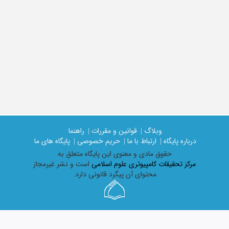
وبلاگ |
قوانین و مقررات |
راهنما
درباره پایگاه |
ارتباط با ما |
حریم خصوصی |
پایگاه های ما
حقوق مادی و معنوی اين پايگاه متعلق به
مرکز تحقیقات کامپیوتری علوم اسلامی
است و نشر غیرمجاز
محتوای آن پیگرد قانونی دارد.