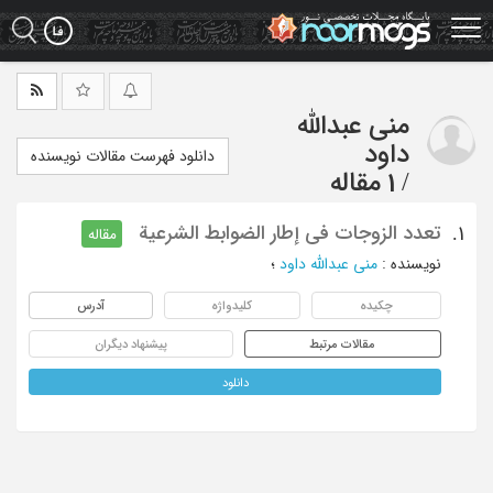
Ski
t
mai
conten
منی عبدالله
داود
دانلود فهرست مقالات نویسنده
/
1 مقاله
تعدد الزوجات فی إطار الضوابط الشرعیة
1.
مقاله
نویسنده
:
منی عبدالله داود
؛
چکیده
کلیدواژه
آدرس
مقالات مرتبط
پیشنهاد دیگران
دانلود