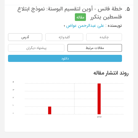
خطة فانس - أوین لتقسیم البوسنة: نموذج ابتلاع
5.
فلسطین یتکرر
مقاله
نویسنده
:
علی عبدالرحمن عواض
؛
چکیده
کلیدواژه
آدرس
مقالات مرتبط
پیشنهاد دیگران
دانلود
روند انتشار مقاله
4
3
2
1
0
1372