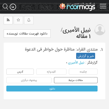
Ski
t
mai
conten
نبیل الأمیری
/
دانلود فهرست مقالات نویسنده
1 مقاله
منتدی القراء: مناظرة حول خواطر فی الدعوة
1.
خبر و گزارش
گزارشگر
:
نبیل الأمیری
؛
چکیده
کلیدواژه
آدرس
مقالات مرتبط
پیشنهاد دیگران
دانلود