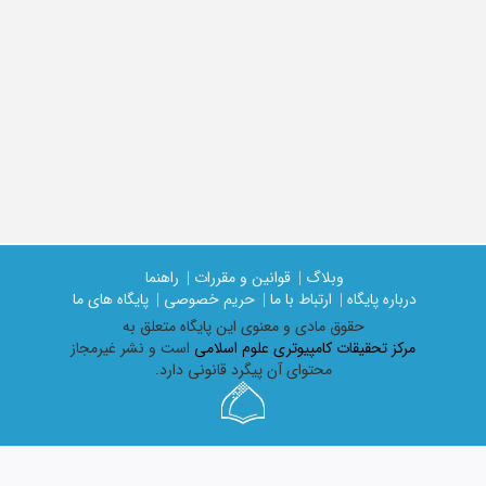
وبلاگ |
قوانین و مقررات |
راهنما
درباره پایگاه |
ارتباط با ما |
حریم خصوصی |
پایگاه های ما
حقوق مادی و معنوی اين پايگاه متعلق به
مرکز تحقیقات کامپیوتری علوم اسلامی
است و نشر غیرمجاز
محتوای آن پیگرد قانونی دارد.