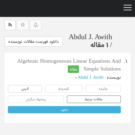
Ski
t
mai
conten
Abdul J. Awith
دانلود فهرست مقالات نویسنده
/
1 مقاله
Algebraic Homogeneous Linear Equations And
1.
Simple Solutions
مقاله
نویسنده
:
Abdul J. Awith
؛
چکیده
کلیدواژه
آدرس
مقالات مرتبط
پیشنهاد دیگران
دانلود