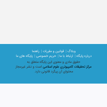
وبلاگ |
قوانین و مقررات |
راهنما
درباره پایگاه |
ارتباط با ما |
حریم خصوصی |
پایگاه های ما
حقوق مادی و معنوی اين پايگاه متعلق به
مرکز تحقیقات کامپیوتری علوم اسلامی
است و نشر غیرمجاز
محتوای آن پیگرد قانونی دارد.