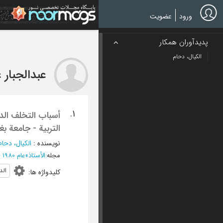
Ski
t
ورود
عضویت
mai
conten
پدیدآوران همکار
الکیال، دحام
عبدالجبار 
1.
أسباب التخلف الدر
التربیة - جامعة ب
نویسنده
:
الکیال، دحام
مجله
:
الأستاذ
»
عام 1980 - المجلد 4
الد
کلیدواژه ها
: