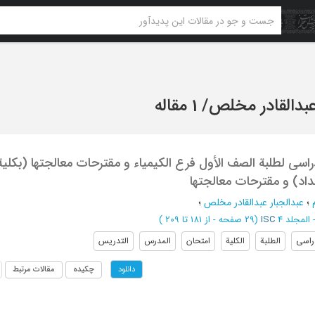
عبدالقادر مخلص
/
1 مقاله
اسی لطلبة الصف الأول فرع الکیمیاء و مقترحات معالجتها (بکلیة
غداد) و مقترحات معالجتها
؛
عبدالجبار عبدالقادر مخلص
؛
ISC
(‎29 صفحه -
از 181 تا 209
)
راسی
الطلبة
الکلیة
امتحان
المدرس
التدریس
چکیده
مقالات مرتبط
دانلود