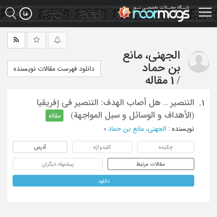
Ski
t
mai
conten
الجهنی، مانع
بن حماد
دانلود فهرست مقالات نویسنده
/
1 مقاله
التنصیر .. هل أصاب الهدف: التنصیر فی إفریقیا
1.
(الأهداف و الوسائل و سبل المواجهة)
مقاله
نویسنده
:
الجهنی، مانع بن حماد
؛
چکیده
کلیدواژه
آدرس
مقالات مرتبط
پیشنهاد دیگران
دانلود