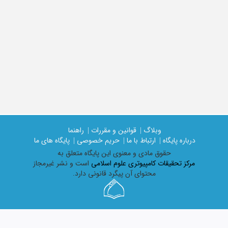
وبلاگ |
قوانین و مقررات |
راهنما
درباره پایگاه |
ارتباط با ما |
حریم خصوصی |
پایگاه های ما
حقوق مادی و معنوی اين پايگاه متعلق به
مرکز تحقیقات کامپیوتری علوم اسلامی
است و نشر غیرمجاز
محتوای آن پیگرد قانونی دارد.