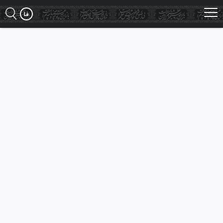
Ski
t
mai
conten