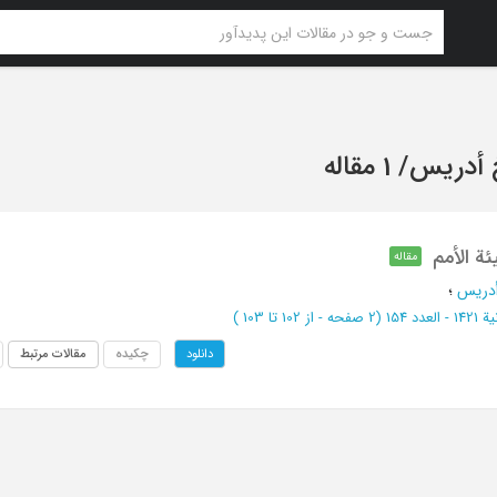
 أدریس
/
1 مقاله
ئة الأمم
مقاله
أدریس
؛
دد 154
(‎2 صفحه -
از 102 تا 103
)
چکیده
مقالات مرتبط
دانلود