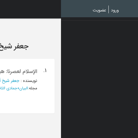
Ski
t
ورود
عضویت
mai
conten
جعفر شیخ
1.
الإسلام لعصرنا: هی
نویسنده
:
جعفر شیخ 
مجله
:
البیان
»
جمادی الثانیة 1421 - الع