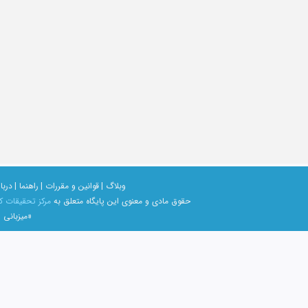
وبلاگ |
قوانین و مقررات |
راهنما |
دربار
حقوق مادی و معنوی اين پايگاه متعلق به
مرکز تحقیقات ک
«میزبانی