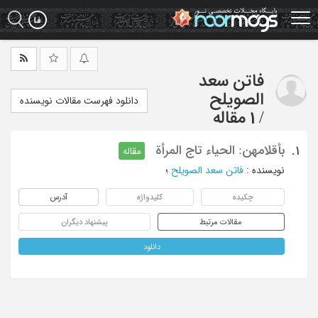
Ski
t
mai
conten
فاتن سعد
الصویلح
دانلود فهرست مقالات نویسنده
/
1 مقاله
بأقلامهن: الحیاء تاج المرأة
1.
مقاله
نویسنده
:
فاتن سعد الصویلح
؛
چکیده
کلیدواژه
آدرس
مقالات مرتبط
پیشنهاد دیگران
دانلود