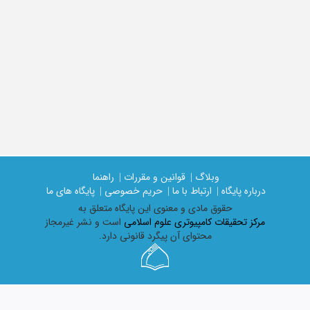
وبلاگ |
قوانین و مقررات |
راهنما
درباره پایگاه |
ارتباط با ما |
حریم خصوصی |
پایگاه های ما
حقوق مادی و معنوی اين پايگاه متعلق به
مرکز تحقیقات کامپیوتری علوم اسلامی
است و نشر غیرمجاز
محتوای آن پیگرد قانونی دارد.