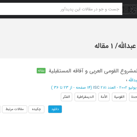
عبدالله
/
1 مقاله
لمشروع القومی العربی و آفاقه المستقبلیة
مقاله
دالله
؛
یولیو 2002 - العدد 281
ISC
(‎14 صفحه -
از 23 تا 36
)
حدة
القومیة
الأمة
الدیمقراطیة
الفکر
چکیده
مقالات مرتبط
دانلود