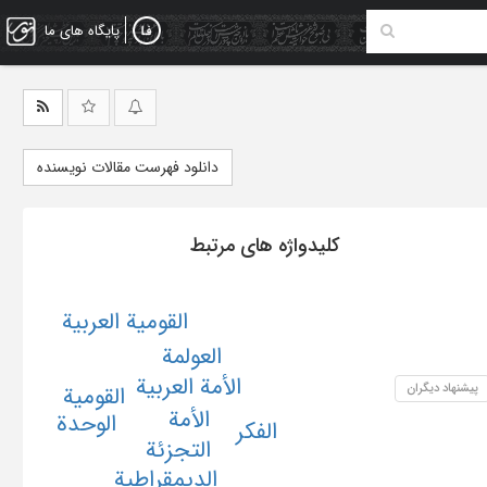
پایگاه های ما
دانلود فهرست مقالات نویسنده
کلیدواژه های مرتبط
القومیة العربیة
العولمة
الأمة العربیة
پیشنهاد دیگران
القومیة
الأمة
الوحدة
الفکر
التجزئة
الدیمقراطیة