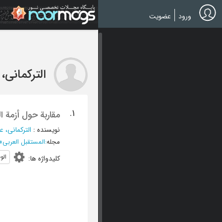
Ski
t
ورود
عضویت
mai
conten
الترکمانی، 
1.
مقاربة حول أزمة ا
نویسنده
:
الترکمانی، عب
مجله
:
المستقبل العربی
»
الو
کلیدواژه ها
: