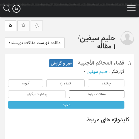
Ski
t
mai
conten
حلیم سیفین
/
دانلود فهرست مقالات نویسنده
1 مقاله
قضاء المحاکم الأجنبیة
1.
خبر و گزارش
گزارشگر
:
حلیم سیفین
؛
چکیده
کلیدواژه
آدرس
مقالات مرتبط
پیشنهاد دیگران
دانلود
کلیدواژه های مرتبط