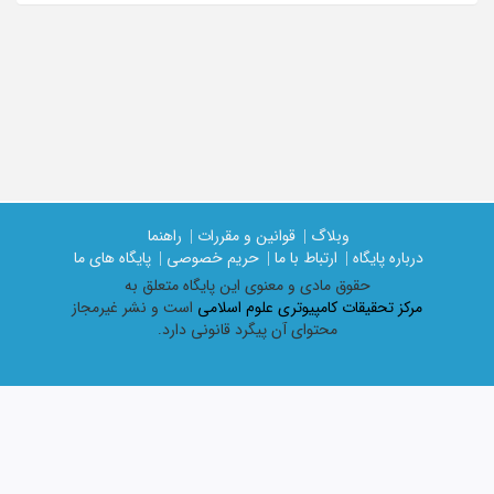
وبلاگ |
قوانین و مقررات |
راهنما
درباره پایگاه |
ارتباط با ما |
حریم خصوصی |
پایگاه های ما
حقوق مادی و معنوی اين پايگاه متعلق به
مرکز تحقیقات کامپیوتری علوم اسلامی
است و نشر غیرمجاز
محتوای آن پیگرد قانونی دارد.