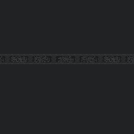
 است که در فایل متنی قرار ندارند و در صورت دانلود نسخه متنی این ت
کاربر گرامی، این مقاله با "هوش مصنوعی" تر
وبلاگ |
قوانین و مقررات |
راهنما |
درباره پایگاه |
ارتباط با ما |
حریم خصوصی |