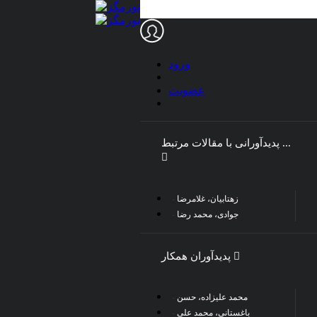
ورود
عضویت
دانلود فهرست مقالات نویس
s)
دانلود فهرست مقالات
پدیدآورانی با مقالات مرتبط ...
نویسنده (.ris)
1.
زهتابیان، غلامرضا
نویسنده
:
عب
جوادی، محمد رضا
پدیدآوران همکار
محمد علیزاده، حسن
باغستانی، محمد علی