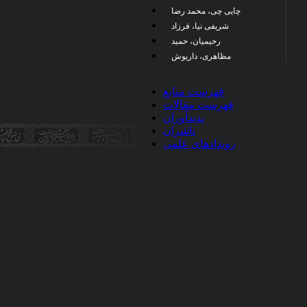
چایی چی، محمد رضا
شریفی نیا، فرزاد
این مقاله دارای تصاویری
رحیمیان، حمید
مظاهری، داریوش
فهرست منابع
فهرست مقالات
پدیدآوران
ناشران
رویدادهای علمی
×
اعطای کد تخفیف
این پیام را دیگر نمایش نده
تایید