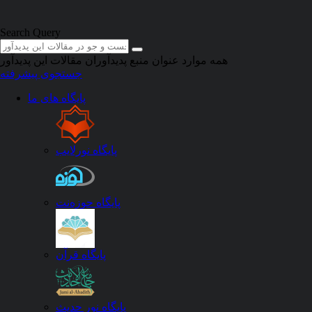
Skip to main content
Search Query
همه موارد
عنوان منبع
پدیدآوران
مقالات این پدیدآور
جستجوی پیشرفته
پایگاه های ما
1 مقاله
/
عباس دخت، حمید
پایگاه نورلایب
و زمان سبز شدن بر پاره ای از صفات زراعی سویا
پایگاه حوزه‌نت
باغستانی، محمد علی
؛
محمد علیزاده، حسن
؛
شریفی نیا، فرزاد
؛
)
از 104 تا 119
(‎16 صفحه -
مجله
:
بیابان
»
جلد 8، سال 1382 - شماره 1
پیشنهاد دیگران
مقالات مرتبط
چکیده
دانلود
پایگاه قرآن
پایگاه نور حدیث