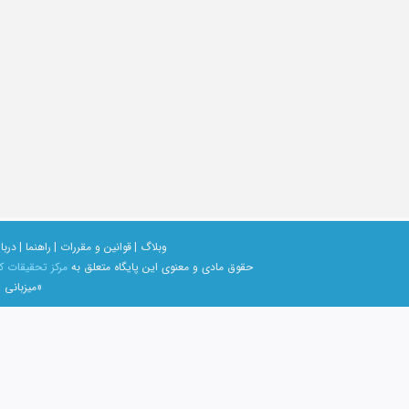
وبلاگ |
قوانین و مقررات |
راهنما |
دربار
حقوق مادی و معنوی اين پايگاه متعلق به
مرکز تحقیقات ک
«میزبانی