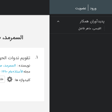
Ski
t
ورود
عضویت
mai
conten
پدیدآوران همکار
القیسی، ماهر فاضل
السمرمد، 
1.
تقویم ندوات الحوا
نویسنده
:
السمرمد، ص
مجله
:
الأستاذ
»
عام 1990 - المجلد 4
طلب
کلیدواژه ها
: