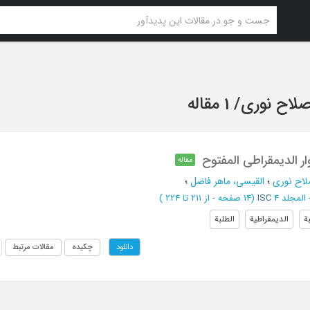
صلاح نوری
/
1 مقاله
ر الدیمقراطی المفتوح
مقاله
لاح نوری
؛
القیسی، ماهر فاضل
؛
ISC
(‎14 صفحه -
از 211 تا 224
)
ة
الدیمقراطیة
الطلبة
چکیده
مقالات مرتبط
دانلود