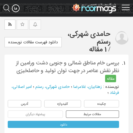
Ski
t
mai
conten
حامدی شهرکی،
رستم
دانلود فهرست مقالات نویسنده
/
1 مقاله
بررسی خام مناطق شمالی و جنوبی دشت ورامین از
1.
نظر نقش عناصر در جهت توان تولید و حاصلخیزی
مقاله
نویسنده
:
زهتابیان، غلامرضا
؛
حامدی شهرکی، رستم
؛
امیر اصلانی،
فرشاد
؛
چکیده
کلیدواژه
آدرس
مقالات مرتبط
پیشنهاد دیگران
دانلود