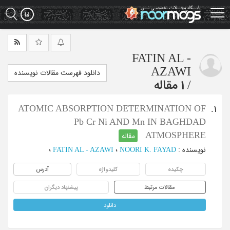
Ski
t
mai
conten
FATIN AL -
AZAWI
دانلود فهرست مقالات نویسنده
/
1 مقاله
ATOMIC ABSORPTION DETERMINATION OF
1.
Pb Cr Ni AND Mn IN BAGHDAD
ATMOSPHERE
مقاله
نویسنده
:
NOORI K. FAYAD
؛
FATIN AL - AZAWI
؛
چکیده
کلیدواژه
آدرس
مقالات مرتبط
پیشنهاد دیگران
دانلود