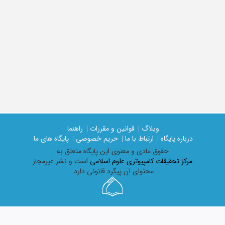
وبلاگ |
قوانین و مقررات |
راهنما
درباره پایگاه |
ارتباط با ما |
حریم خصوصی |
پایگاه های ما
حقوق مادی و معنوی اين پايگاه متعلق به
مرکز تحقیقات کامپیوتری علوم اسلامی
است و نشر غیرمجاز
محتوای آن پیگرد قانونی دارد.