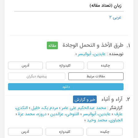
زبان (تعداد مقاله)
عربی 2
طرق الأخذ و التحمل الوجادة
1.
مقاله
نویسنده
:
عابدین، أبوالیسر
؛
چکیده
کلیدواژه
آدرس
مقالات مرتبط
پیشنهاد دیگران
دانلود
آراء و أنباء
2.
خبر و گزارش
گزارشگر
:
محمد عبدالحکیم علی عامر
؛
مردم بک، خلیل
؛
النکدی،
عارف
؛
عابدین، أبوالیسر
؛
التنوخی، عزالدین
؛
دروزه، محمد عزة
؛
الجباوی، محمد وحید
؛
چکیده
کلیدواژه
آدرس