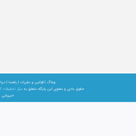
وبلاگ |
قوانین و مقررات |
راهنما |
دربار
حقوق مادی و معنوی اين پايگاه متعلق به
مرکز تحقیقات ک
«میزبانی