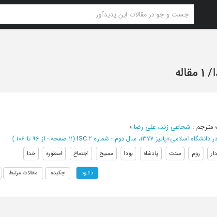
ا
/
1 مقاله
مترجم
:
شجاعی زند، علی رضا
؛
ر دانشگاه اسلامی
»
پاییز 1377، سال دوم - شماره 2
ISC
(‎11 صفحه -
از 96 تا 106
)
دار
روم
سنت
پادشاه
بودا
مسیح
اجتماع
اسطوره
خدا
چکیده
مقالات مرتبط
دانلود