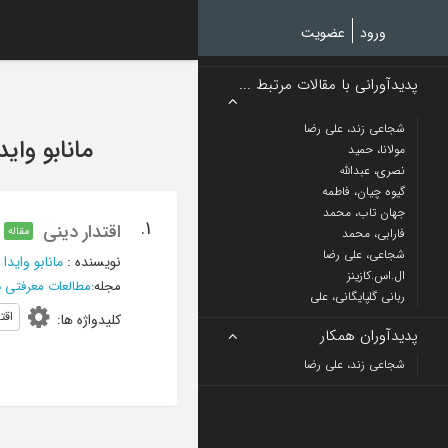
Ski
t
ورود
عضویت
mai
conten
پدیدآورانی با مقالات مرتبط ...
شجاعی زند، علی رضا
مانابو واید
مولانا، حمید
نصری، عبدالله
گیوه چیان، فاطمه
جهان تاب، محمد
1.
اقتدار دینی
مقاله
فارابی، محمد
شجاعی، علی رضا
نویسنده
:
مانابو وایدا
؛
ال.اس.کازینز
مجله
:
مطالعات معرفتی د
ربانی گلپایگانی، علی
اقت
کلیدواژه ها
:
پدیدآوران همکار
شجاعی زند، علی رضا